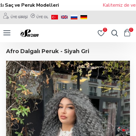
 Saç ve Peruk Modelleri
Kalitemiz de ve M
ÜYE GIRIŞI
ÜYE OL
0
0
Afro Dalgalı Peruk - Siyah Gri