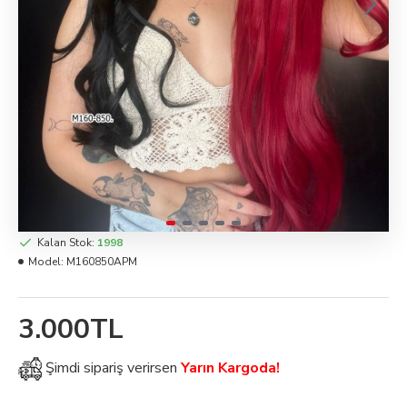
Kalan Stok:
1998
Model:
M160850APM
3.000TL
Şimdi
sipariş verirsen
Yarın Kargoda!