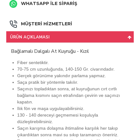
WHATSAPP İLE SİPARİŞ
MÜŞTERİ HİZMETLERİ
ÜRÜN AÇIKLAMASI
Bağlamalı Dalgalı At Kuyruğu - Kızıl
Fiber sentetiktir.
70-75 cm uzunluğunda, 140-150 Gr. civarındadır.
Gerçek görünüme yakındır parlama yapmaz.
Saça pratik bir yöntemle takılır.
Saçınızı topladıktan sonra, at kuyruğunun cırt cırtlı
bağlama kısmını saçın etrafından çevirin ve saçınızı
kapatın.
Ilık fön ve maşa uygulayabilirsiniz.
130 - 140 dereceyi geçmemesi koşuluyla
düzleştirebilirsiniz.
Saçın karışma dolaşma ihtimaline karşılık her takıp
çıkardıktan sonra mavi su sıkıp taramanızı öneririz.