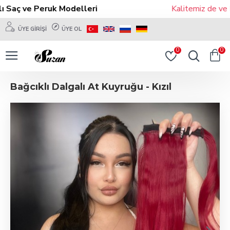
Saç ve Peruk Modelleri
Kalitemiz de ve Mo
ÜYE GIRIŞI
ÜYE OL
0
0
Bağcıklı Dalgalı At Kuyruğu - Kızıl