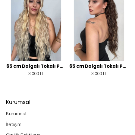
uğu.
65 cm Dalgalı Tokalı Postiş At kuyruğu.
65 cm Dalgalı Tokalı Postiş At kuyruğu.
3.000TL
3.000TL
Kurumsal
Kurumsal
İletişim