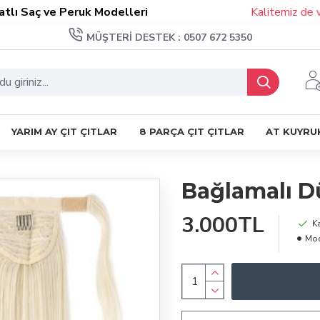
aç ve Peruk Modelleri
Kalitemiz de ve Mo
MÜŞTERI DESTEK : 0507 672 5350
YARIM AY ÇIT ÇITLAR
8 PARÇA ÇIT ÇITLAR
AT KUYRU
Bağlamalı Dü
3.000TL
K
Mod