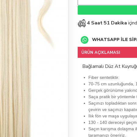
4 Saat 51 Dakika
için
WHATSAPP İLE SİP
ÜRÜN AÇIKLAMASI
Bağlamalı Düz At Kuyruğu
Fiber sentetiktir.
70-75 cm uzunluğunda, 1
Gerçek görünüme yakınd
Saça pratik bir yöntemle t
Saçınızı topladıktan sonr
çevirin ve saçınızı kapatı
Ilık fön ve maşa uygulayab
130 - 140 dereceyi geçmem
Saçın karışma dolaşma iht
taramanızı öneririz.