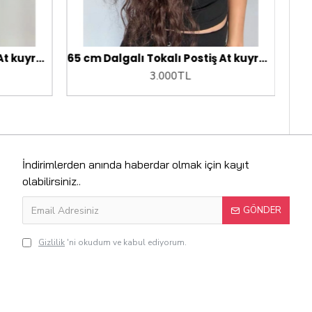
65 cm Dalgalı Tokalı Postiş At kuyruğu.
65 cm Dalgalı Tokalı Postiş At kuyruğu.
3.000TL
İndirimlerden anında haberdar olmak için kayıt
olabilirsiniz..
GÖNDER
Gizlilik
'ni okudum ve kabul ediyorum.