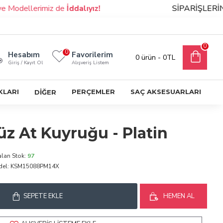
dellerimiz de
İddalıyız!
SİPARİŞLERİNİZ D
0
0
Hesabım
Favorilerim
0 ürün - 0TL
Giriş / Kayıt Ol
Alışveriş Listem
KLARI
PERÇEMLER
SAÇ AKSESUARLARI
DİĞER
z At Kuyruğu - Platin
alan Stok:
97
el:
KSM15088PM14X
SEPETE EKLE
HEMEN AL