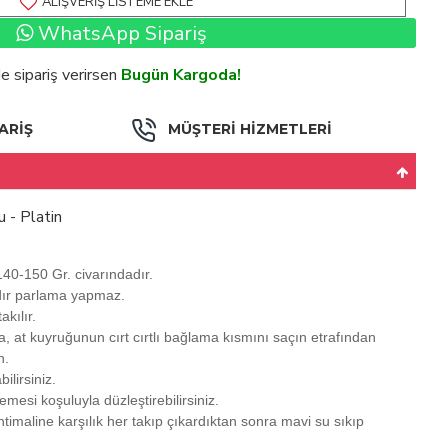
ALIŞVERIŞ LISTEME EKLE
WhatsApp Sipariş
de sipariş verirsen
Bugün Kargoda!
ARİŞ
MÜŞTERİ HİZMETLERİ
 - Platin
40-150 Gr. civarındadır.
ır parlama yapmaz.
akılır.
a, at kuyruğunun cırt cırtlı bağlama kısmını saçın etrafından
n.
ilirsiniz.
esi koşuluyla düzleştirebilirsiniz.
imaline karşılık her takıp çıkardıktan sonra mavi su sıkıp