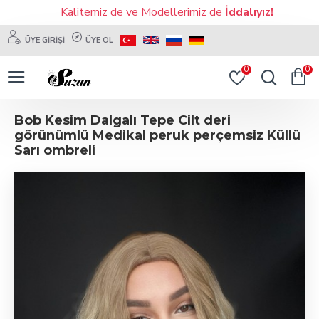
Kalitemiz de ve Modellerimiz de
İddalıyız!
ÜYE GIRIŞI
ÜYE OL
0
0
Bob Kesim Dalgalı Tepe Cilt deri
görünümlü Medikal peruk perçemsiz Küllü
Sarı ombreli