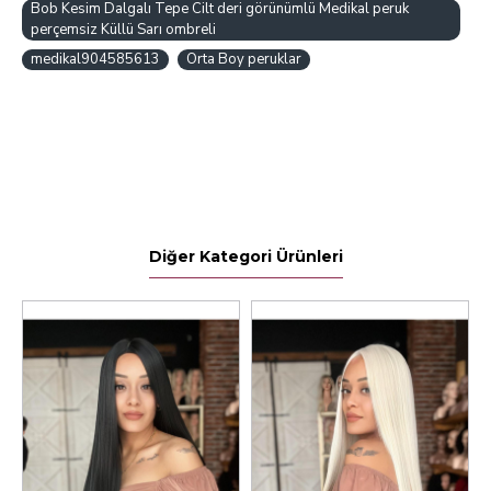
Bob Kesim Dalgalı Tepe Cilt deri görünümlü Medikal peruk
perçemsiz Küllü Sarı ombreli
medikal904585613
Orta Boy peruklar
Diğer Kategori Ürünleri