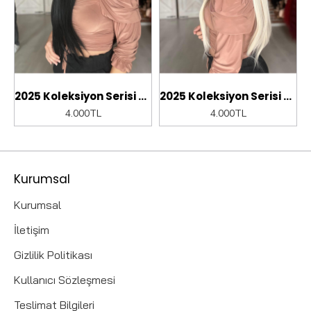
klar cc
2025 Koleksiyon Serisi Medikal peruklar cc
2025 Koleksiyon Serisi Medikal peruklar cc
4.000TL
4.000TL
Kurumsal
Kurumsal
İletişim
Gizlilik Politikası
Kullanıcı Sözleşmesi
Teslimat Bilgileri