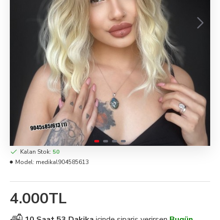
Kalan Stok:
50
Model:
medikal904585613
4.000TL
10 Saat 53 Dakika
içinde sipariş verirsen
Bugün