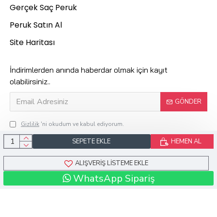
Gerçek Saç Peruk
Peruk Satın Al
Site Haritası
İndirimlerden anında haberdar olmak için kayıt
olabilirsiniz..
GÖNDER
Gizlilik
'ni okudum ve kabul ediyorum.
SEPETE EKLE
HEMEN AL
Kuaför Suzan © 2024 Tüm Hakları Saklıdır.
ALIŞVERIŞ LISTEME EKLE
WhatsApp Sipariş