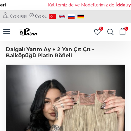
i
Kalitemiz de ve Modellerimiz de
İddalıyız!
ÜYE GIRIŞI
ÜYE OL
0
0
Dalgalı Yarım Ay + 2 Yan Çıt Çıt -
Balköpüğü Platin Röfleli