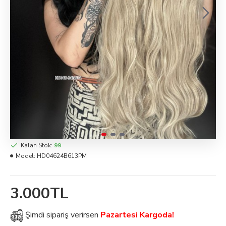
Kalan Stok:
99
Model:
HD04624B613PM
3.000TL
Şimdi
sipariş verirsen
Pazartesi Kargoda!