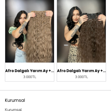
ım Ay + 2 Yan Çıt Çıt - Kumral Beyaz Platin Röfleli
Afro Dalgalı Yarım Ay + 2 Yan Çıt Çıt - Kumral Beyaz Platin Röfleli
Afro Dalgalı Yarım Ay + 2 Yan Çıt Çıt - Açık Kahve
3.000TL
3.000TL
Kurumsal
Kurumsal