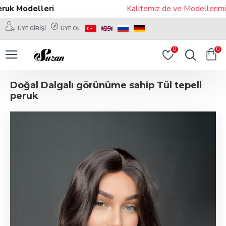
uk Modelleri
Kalitemiz de ve Modellerimiz
ÜYE GIRIŞI
ÜYE OL
0
0
Doğal Dalgalı görünüme sahip Tül tepeli
peruk