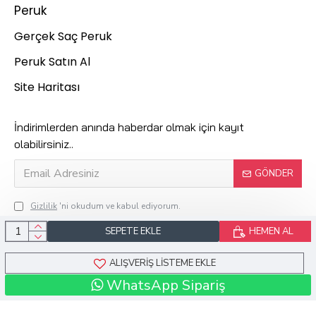
Peruk
Gerçek Saç Peruk
Peruk Satın Al
Site Haritası
İndirimlerden anında haberdar olmak için kayıt
olabilirsiniz..
GÖNDER
Gizlilik
'ni okudum ve kabul ediyorum.
SEPETE EKLE
HEMEN AL
Kuaför Suzan © 2024 Tüm Hakları Saklıdır.
ALIŞVERIŞ LISTEME EKLE
WhatsApp Sipariş