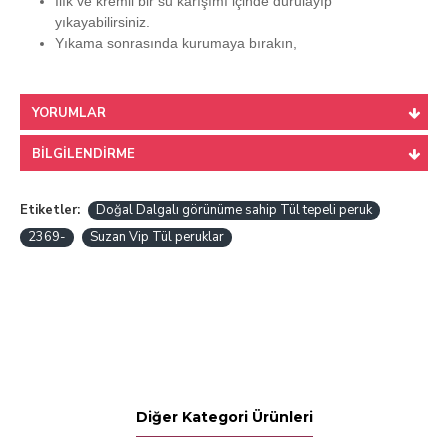
Ilık ve kremli bir su karışımı içinde durulayıp
yıkayabilirsiniz.
Yıkama sonrasında kurumaya bırakın,
YORUMLAR
BILGILENDIRME
Etiketler:
Doğal Dalgalı görünüme sahip Tül tepeli peruk
2369-
Suzan Vip Tül peruklar
Diğer Kategori Ürünleri