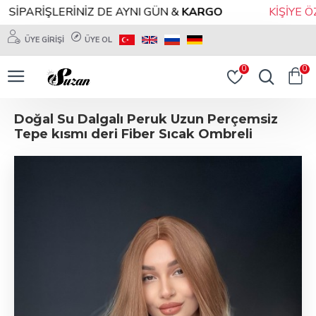
SİPARİŞLERİNİZ DE AYNI GÜN &
KARGO
KİŞİYE ÖZ
ÜYE GIRIŞI
ÜYE OL
0
0
Doğal Su Dalgalı Peruk Uzun Perçemsiz
Tepe kısmı deri Fiber Sıcak Ombreli