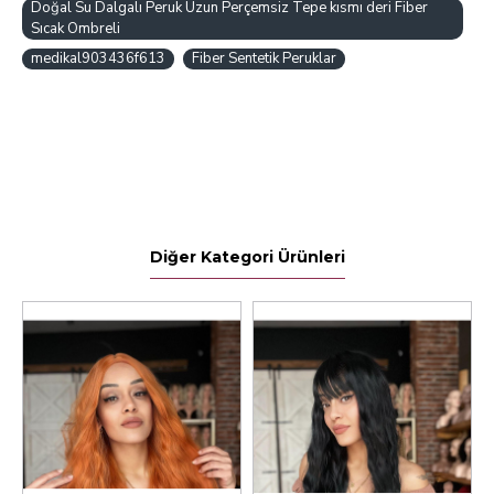
Doğal Su Dalgalı Peruk Uzun Perçemsiz Tepe kısmı deri Fiber
Sıcak Ombreli
medikal903436f613
Fiber Sentetik Peruklar
Diğer Kategori Ürünleri