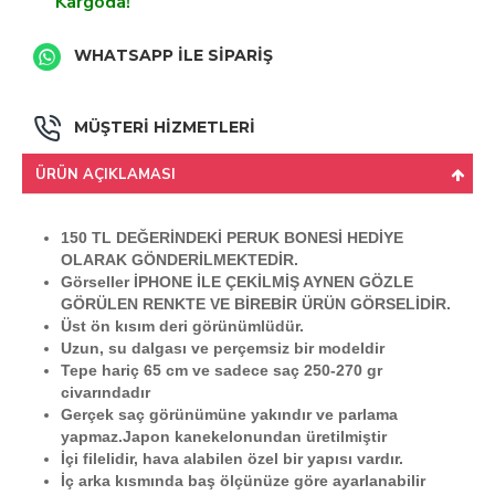
Kargoda!
WHATSAPP İLE SİPARİŞ
MÜŞTERİ HİZMETLERİ
ÜRÜN AÇIKLAMASI
150 TL DEĞERİNDEKİ PERUK BONESİ HEDİYE
OLARAK GÖNDERİLMEKTEDİR.
Görseller İPHONE İLE ÇEKİLMİŞ AYNEN GÖZLE
GÖRÜLEN RENKTE VE BİREBİR ÜRÜN GÖRSELİDİR.
Üst ön kısım deri görünümlüdür.
Uzun, su dalgası ve perçemsiz bir modeldir
Tepe hariç 65 cm ve sadece saç 250-270 gr
civarındadır
Gerçek saç görünümüne yakındır ve parlama
yapmaz.Japon kanekelonundan üretilmiştir
İçi filelidir, hava alabilen özel bir yapısı vardır.
İç arka kısmında baş ölçünüze göre ayarlanabilir