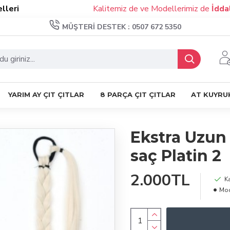
Kalitemiz de ve Modellerimiz de
İddalıyız!
MÜŞTERI DESTEK : 0507 672 5350
YARIM AY ÇIT ÇITLAR
8 PARÇA ÇIT ÇITLAR
AT KUYRU
Ekstra Uzun 
saç Platin 2
2.000TL
K
Mod