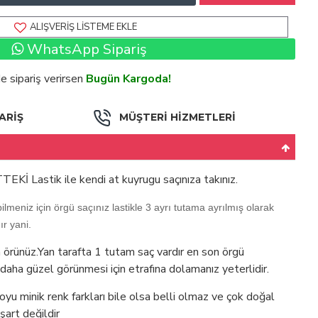
ALIŞVERIŞ LISTEME EKLE
WhatsApp Sipariş
de sipariş verirsen
Bugün Kargoda!
ARİŞ
MÜŞTERİ HİZMETLERİ
EKİ Lastik ile kendi at kuyrugu saçınıza takınız.
lmeniz için örgü saçınız lastikle 3 ayrı tutama ayrılmış olarak
ır yani.
 örünüz.Yan tarafta 1 tutam saç vardır en son örgü
 daha güzel görünmesi için etrafına dolamanız yeterlidir.
koyu minik renk farkları bile olsa belli olmaz ve çok doğal
şart değildir