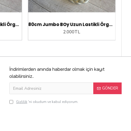
ikli Örgü At kuyruğu saç
80cm Jumbo BOy Uzun Lastikli Örgü At kuyruğu saç
2.000TL
İndirimlerden anında haberdar olmak için kayıt
olabilirsiniz..
GÖNDER
Gizlilik
'ni okudum ve kabul ediyorum.