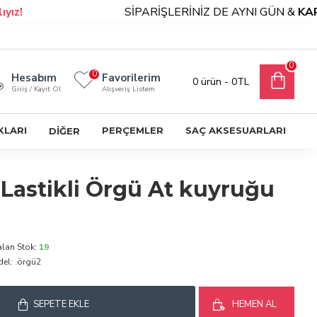
SİPARİŞLERİNİZ DE AYNI GÜN &
KARGO
0
0
Hesabım
Favorilerim
0 ürün - 0TL
Giriş / Kayıt Ol
Alışveriş Listem
KLARI
PERÇEMLER
SAÇ AKSESUARLARI
DİĞER
Lastikli Örgü At kuyruğu
alan Stok:
19
el:
.örgü2
SEPETE EKLE
HEMEN AL