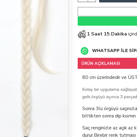
1 Saat 15 Dakika
için
WHATSAPP İLE SİP
ÜRÜN AÇIKLAMASI
80 cm üzerindedir ve ÜSTT
Kolay bir uygulama sağlayabi
gelir,örgüyü açınca 3 parçad
Sonra 3lü örgüyü saçınızla
bittikten sonra dip kısmın
Saç renginizle az açık az 
durur.Birebir renk tutması 