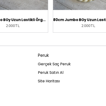
80cm Jumbo BOy Uzun Lastikli Örgü At kuyruğu saç
80cm Jumbo BOy Uzun Last
0TL
2.000TL
Peruk
Gerçek Saç Peruk
Peruk Satın Al
Site Haritası