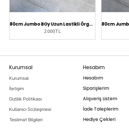
80cm Jumbo BOy Uzun Lastikli Örgü At kuyruğu saç
2.000TL
2.00
Kurumsal
Hesabım
Hesabım
Kurumsal
Siparişlerim
İletişim
Alışveriş Listem
Gizlilik Politikası
İade Taleplerim
Kullanıcı Sözleşmesi
Hediye Çekleri
Teslimat Bilgileri