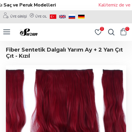
Saç ve Peruk Modelleri
Kalitemiz de ve Mo
ÜYE GIRIŞI
ÜYE OL
0
0
Fiber Sentetik Dalgalı Yarım Ay + 2 Yan Çıt
Çıt - Kızıl