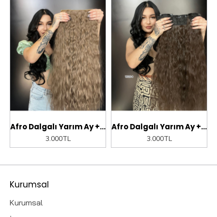
ım Ay + 2 Yan Çıt Çıt - Kumral Beyaz Platin Röfleli
Afro Dalgalı Yarım Ay + 2 Yan Çıt Çıt - Kumral Beyaz Platin Röfleli
Afro Dalgalı Yarım Ay + 2 Yan Çıt Çıt - Açık Kahve
3.000TL
3.000TL
Kurumsal
Kurumsal