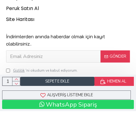
Peruk Satın Al
Site Haritası
İndirimlerden anında haberdar olmak için kayıt
olabilirsiniz..
GÖNDER
Gizlilik
'ni okudum ve kabul ediyorum.
SEPETE EKLE
HEMEN AL
Kuaför Suzan © 2024 Tüm Hakları Saklıdır.
ALIŞVERIŞ LISTEME EKLE
WhatsApp Sipariş