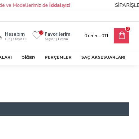
e ve Modellerimiz de
İddalıyız!
SİPARİŞLER
0
0
Hesabım
Favorilerim
0 ürün - 0TL
Giriş / Kayıt Ol
Alışveriş Listem
KLARI
PERÇEMLER
SAÇ AKSESUARLARI
DİĞER