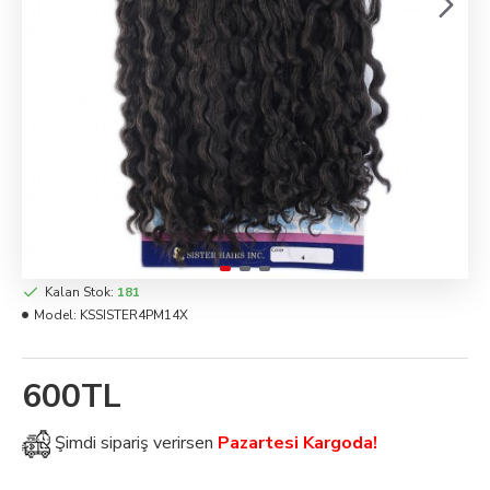
Kalan Stok:
181
Model:
KSSISTER4PM14X
600TL
Şimdi
sipariş verirsen
Pazartesi Kargoda!