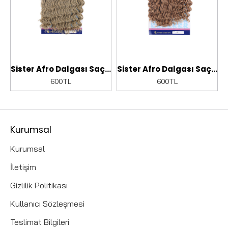
fro Dalgası Saç - Bakır 30
Sister Afro Dalgası Saç - Balköpüğü 24
Sister Afro Dalgası Saç - Karamel 27
600TL
600TL
Kurumsal
Kurumsal
İletişim
Gizlilik Politikası
Kullanıcı Sözleşmesi
Teslimat Bilgileri