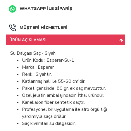
WHATSAPP İLE SİPARİŞ
MÜŞTERİ HİZMETLERİ
ÜRÜN AÇIKLAMASI
Su Dalgası Saç - Siyah
Ürün Kodu : Esperer-Su-1
Marka : Esperer
Renk : Siyahtır.
Katlanmış hali ile 55-60 cm'dir.
Paket içerisinde 80 gr. ek saç mevcuttur.
Özel jelatin ambalajındadır, İthal üründür.
Kanekalon fiber sentetik saçtır.
Profesyonel bir uygulama ile afro örgü tığı
yardımıyla saça örülür.
Saç kıvrımları su dalgasıdır.