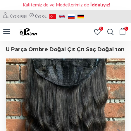
Kalitemiz de ve Modellerimiz de
İddalıyız!
ÜYE GIRIŞI
ÜYE OL
0
0
U Parça Ombre Doğal Çıt Çıt Saç Doğal ton