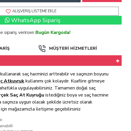
ALIŞVERIŞ LISTEME EKLE
WhatsApp Sipariş
de sipariş verirsen
Bugün Kargoda!
ARİŞ
MÜŞTERİ HİZMETLERİ
kullanarak saç hacminizi arttırabilir ve saçınızın boyunu
ç Atkuyruk
kullanımı çok kolaydır. Kuaföre gitmeye
ahatlıkla uygulayabilirsiniz. Tamamen doğal saç
rçek Saç At Kuyruğu
istediğiniz boya ve saç hacmine
ca saçınıza uygun olacak şekilde ücretsiz olarak
i için mağazamızla iletişime geçebilirsiniz
r.
anabilil