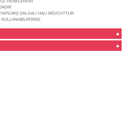
UZ RENKLERDİR
DADIR
YAPILMIŞ DALGALI HALİ MEVCUTTUR
İ KULLANABİLİRSİNİZ