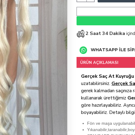
2 Saat 34 Dakika
için
WHATSAPP İLE SİP
ÜRÜN AÇIKLAMASI
Gerçek Saç At Kuyruğu
uzatabilirsiniz.
Gerçek Sa
gerek kalmadan saçınıza r
kullanarak ürettiğimiz
Ge
göre hazırlayabiliriz. Ayrı
boyayabiliriz. Detaylı bilg
Fön ve maşa uygulanabili
Yıkanabilir,taranabilir,boy