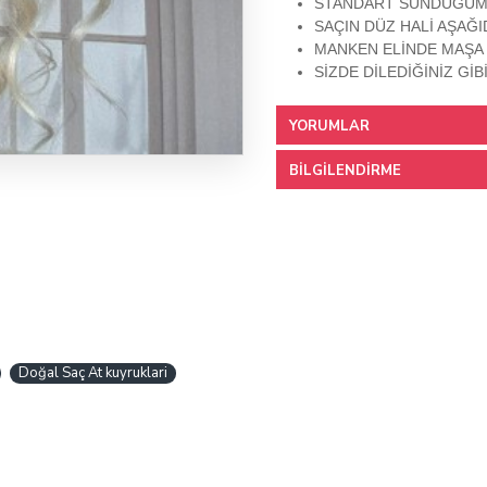
STANDART SUNDUGUM
SAÇIN DÜZ HALİ AŞAĞI
MANKEN ELİNDE MAŞA 
SİZDE DİLEDİĞİNİZ GİB
YORUMLAR
BILGILENDIRME
Doğal Saç At kuyruklari