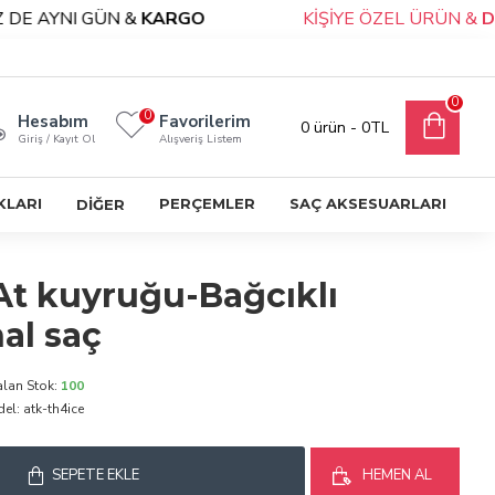
YNI GÜN &
KARGO
KİŞİYE ÖZEL ÜRÜN &
DANIŞMA
0
0
Hesabım
Favorilerim
0 ürün - 0TL
Giriş / Kayıt Ol
Alışveriş Listem
KLARI
PERÇEMLER
SAÇ AKSESUARLARI
DİĞER
At kuyruğu-Bağcıklı
nal saç
alan Stok:
100
el:
atk-th4ice
SEPETE EKLE
HEMEN AL