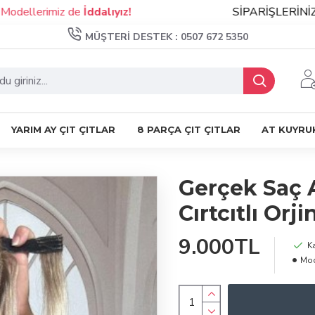
erimiz de
İddalıyız!
SİPARİŞLERİNİZ DE A
MÜŞTERI DESTEK : 0507 672 5350
YARIM AY ÇIT ÇITLAR
8 PARÇA ÇIT ÇITLAR
AT KUYRU
Gerçek Saç 
Cırtcıtlı Orji
9.000TL
K
Mod