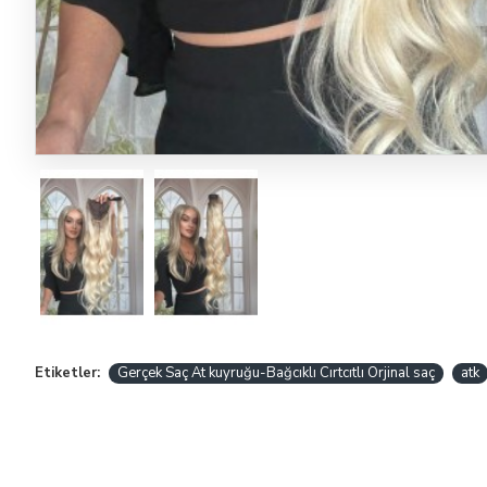
Etiketler:
Gerçek Saç At kuyruğu-Bağcıklı Cırtcıtlı Orjinal saç
atk