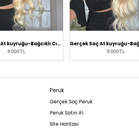
Gerçek Saç At kuyruğu-Bağcıklı Cırtcıtlı Orjinal saç
9.000TL
9.000TL
Peruk
Gerçek Saç Peruk
Peruk Satın Al
Site Haritası