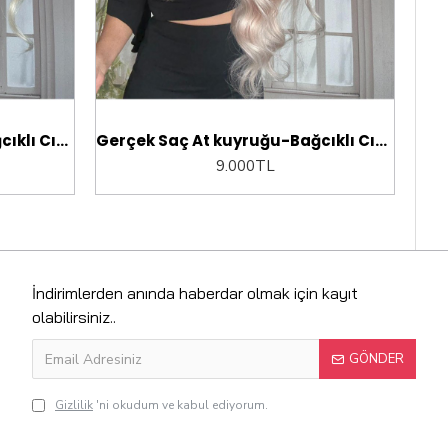
Gerçek Saç At kuyruğu-Bağcıklı Cırtcıtlı Orjinal saç
Gerçek Saç At kuyruğu-Bağcıklı Cırtcıtlı Orjinal saç
9.000TL
İndirimlerden anında haberdar olmak için kayıt
olabilirsiniz..
GÖNDER
Gizlilik
'ni okudum ve kabul ediyorum.