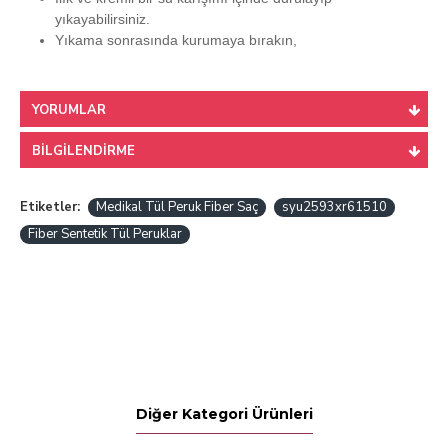
yıkayabilirsiniz.
Yıkama sonrasında kurumaya bırakın,
YORUMLAR
BILGILENDIRME
Etiketler:
Medikal Tül Peruk Fiber Saç
syu2593xr61510
Fiber Sentetik Tül Peruklar
Diğer Kategori Ürünleri