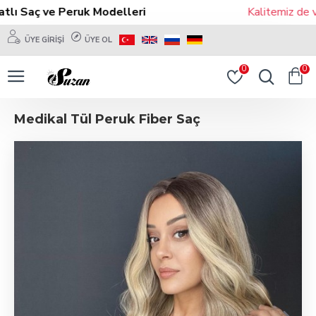
lı Saç ve Peruk Modelleri
Kalitemiz de ve
ÜYE GIRIŞI
ÜYE OL
0
0
Medikal Tül Peruk Fiber Saç