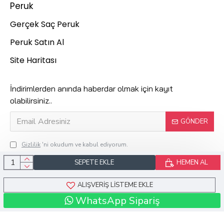
Peruk
Gerçek Saç Peruk
Peruk Satın Al
Site Haritası
İndirimlerden anında haberdar olmak için kayıt
olabilirsiniz..
GÖNDER
Gizlilik
'ni okudum ve kabul ediyorum.
SEPETE EKLE
HEMEN AL
Kuaför Suzan © 2024 Tüm Hakları Saklıdır.
ALIŞVERIŞ LISTEME EKLE
WhatsApp Sipariş