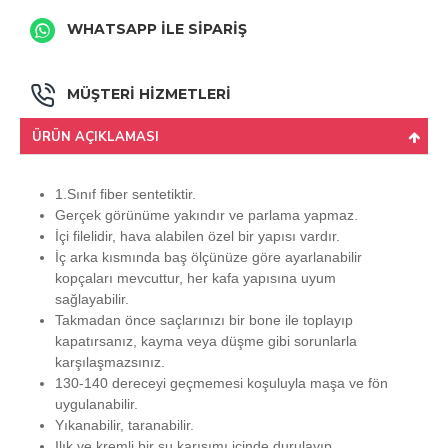
WHATSAPP İLE SİPARİŞ
MÜŞTERİ HİZMETLERİ
ÜRÜN AÇIKLAMASI
1.Sınıf fiber sentetiktir.
Gerçek görünüme yakındır ve parlama yapmaz.
İçi filelidir, hava alabilen özel bir yapısı vardır.
İç arka kısmında baş ölçünüze göre ayarlanabilir
kopçaları mevcuttur, her kafa yapısına uyum
sağlayabilir.
Takmadan önce saçlarınızı bir bone ile toplayıp
kapatırsanız, kayma veya düşme gibi sorunlarla
karşılaşmazsınız.
130-140 dereceyi geçmemesi koşuluyla maşa ve fön
uygulanabilir.
Yıkanabilir, taranabilir.
Ilık ve kremli bir su karışımı içinde durulayıp